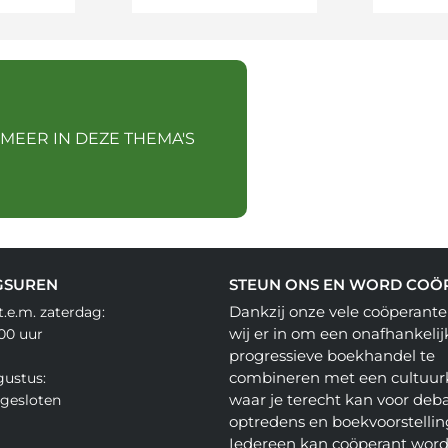
 MEER IN DEZE THEMA'S
GSUREN
STEUN ONS EN WORD COÖ
Dankzij onze vele coöperante
.e.m. zaterdag:
wij er in om een onafhankelij
.00 uur
progressieve boekhandel te
combineren met een cultuur
gustus:
waar je terecht kan voor deba
gesloten
optredens en boekvoorstellin
Iedereen kan coöperant word