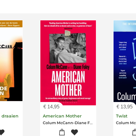
€
14,95
€
13,95
 draaien
American Mother
Twist
Colum McCann-Diane Foley
Colum M