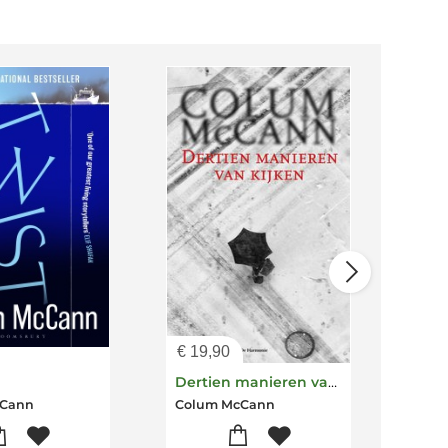
€
19,90
€
26
Dertien manieren van kijken
Dan
cCann
Colum McCann
Col