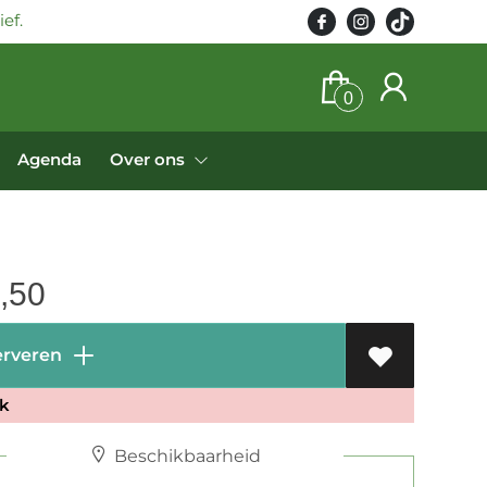
ef.
0
Agenda
Over ons
,50
rveren
k
Beschikbaarheid