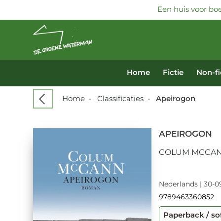
Een huis voor boe
Home
Fictie
Non-fi
Home
-
Classificaties
-
Apeirogon
APEIROGON
COLUM MCCA
Nederlands | 30-0
9789463360852
Paperback / so