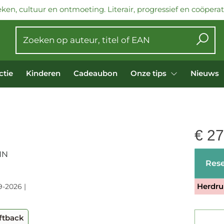
ken, cultuur en ontmoeting. Literair, progressief en coöperati
ctie
Kinderen
Cadeaubon
Onze tips
Nieuws
€
27
NN
Rese
Herdru
9-2026 |
ftback