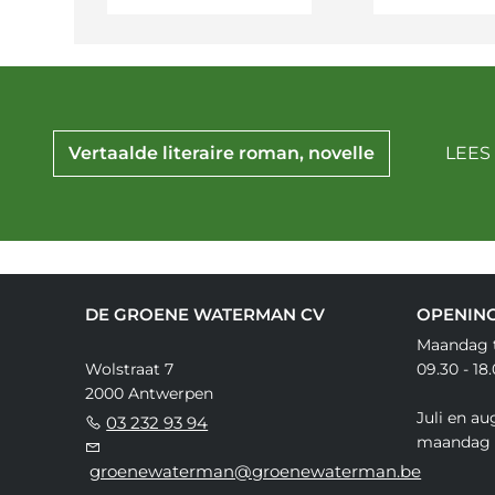
Vertaalde literaire roman, novelle
LEES
DE GROENE WATERMAN CV
OPENIN
Maandag t
Wolstraat 7
09.30 - 18
2000 Antwerpen
Juli en au
03 232 93 94
maandag 
groenewaterman@groenewaterman.be