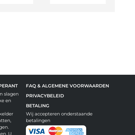
PERANT
FAQ & ALGEMENE VOORWAARDEN
n slagen
PRIVACYBELEID
ke en
BETALING
kelder
Wij accepteren onderstaande
tten,
betalingen
gen.
en. U