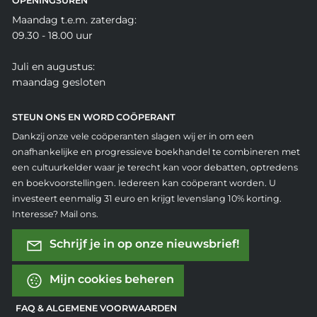
OPENINGSUREN
Maandag t.e.m. zaterdag:
09.30 - 18.00 uur
Juli en augustus:
maandag gesloten
STEUN ONS EN WORD COÖPERANT
Dankzij onze vele coöperanten slagen wij er in om een
onafhankelijke en progressieve boekhandel te combineren met
een cultuurkelder waar je terecht kan voor debatten, optredens
en boekvoorstellingen. Iedereen kan coöperant worden. U
investeert eenmalig 31 euro en krijgt levenslang 10% korting.
Interesse? Mail ons.
Schrijf je in op onze nieuwsbrief!
Mijn cookies beheren
FAQ & ALGEMENE VOORWAARDEN