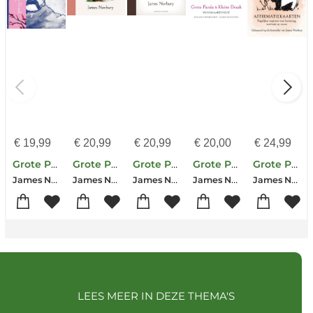
€
19,99
€
20,99
€
20,99
€
20,00
€
24,99
Grote Panda & Kleine Draak - notitieboek
Grote Panda & Kleine Draak - De mooiste plek op aarde
Grote Panda & Kleine Draak
Grote Panda & Kleine Draak - Wenskaartenset
Grote Panda & Kleine Draak - affirmatiekaarten
James Norbury
James Norbury
James Norbury
James Norbury
James Norbury
LEES MEER IN DEZE THEMA'S