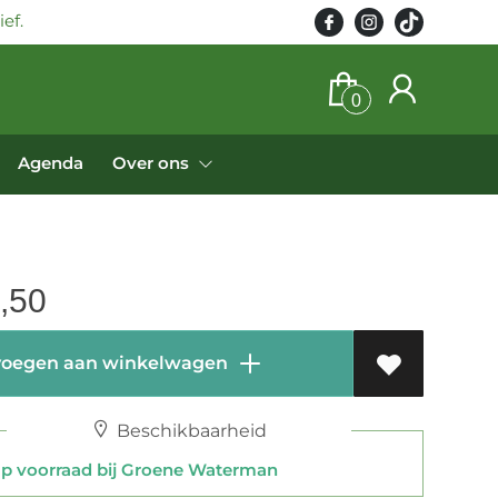
ef.
0
Agenda
Over ons
,50
oegen aan winkelwagen
Beschikbaarheid
 voorraad bij Groene Waterman