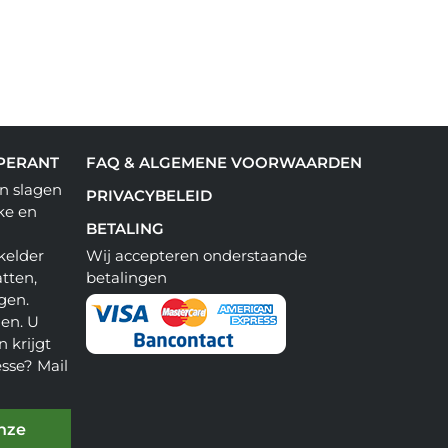
PERANT
FAQ & ALGEMENE VOORWAARDEN
n slagen
PRIVACYBELEID
ke en
BETALING
kelder
Wij accepteren onderstaande
tten,
betalingen
gen.
en. U
 krijgt
esse? Mail
onze