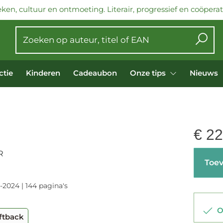
ken, cultuur en ontmoeting. Literair, progressief en coöperati
ctie
Kinderen
Cadeaubon
Onze tips
Nieuws
€
22
R
Toev
-2024 | 144 pagina's
Op
ftback