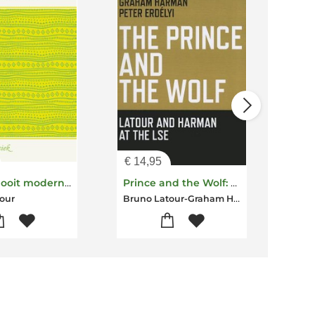
€
14,95
€
20
Wij zijn nooit modern geweest
Prince and the Wolf: Latour and Harman at the LSE, The
De 
Bruno Latour-Graham Harman
our