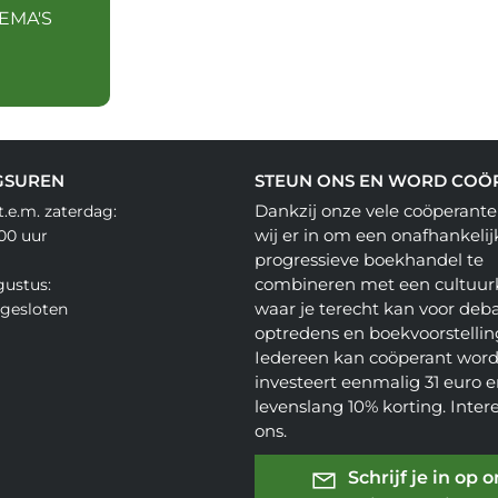
EMA'S
GSUREN
STEUN ONS EN WORD COÖ
Dankzij onze vele coöperante
.e.m. zaterdag:
wij er in om een onafhankelij
.00 uur
progressieve boekhandel te
combineren met een cultuur
gustus:
waar je terecht kan voor deba
gesloten
optredens en boekvoorstellin
Iedereen kan coöperant word
investeert eenmalig 31 euro en
levenslang 10% korting. Inter
ons.
Schrijf je in op 