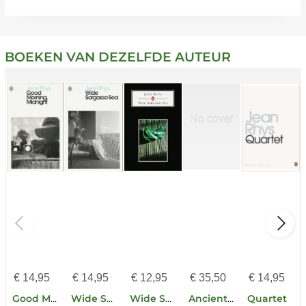
BOEKEN VAN DEZELFDE AUTEUR
€
14,95
€
14,95
€
12,95
€
35,50
€
14,95
Good Morning, Midnight
Wide Sargasso Sea
Wide Sargasso Sea
Ancient Astrology Theory and Practice
Quartet