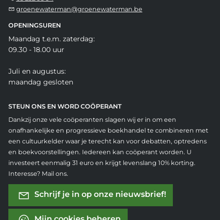
groenewaterman@groenewaterman.be
OPENINGSUREN
Maandag t.e.m. zaterdag:
09.30 - 18.00 uur
Juli en augustus:
maandag gesloten
STEUN ONS EN WORD COÖPERANT
Dankzij onze vele coöperanten slagen wij er in om een
onafhankelijke en progressieve boekhandel te combineren met
een cultuurkelder waar je terecht kan voor debatten, optredens
en boekvoorstellingen. Iedereen kan coöperant worden. U
investeert eenmalig 31 euro en krijgt levenslang 10% korting.
Interesse? Mail ons.
Schrijf je in op onze nieuwsbrief!
Mijn cookies beheren