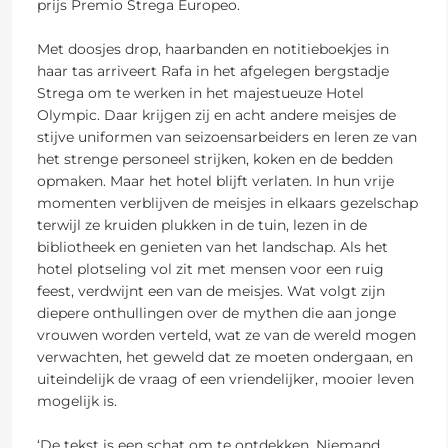
prijs Premio Strega Europeo.
Met doosjes drop, haarbanden en notitieboekjes in
haar tas arriveert Rafa in het afgelegen bergstadje
Strega om te werken in het majestueuze Hotel
Olympic. Daar krijgen zij en acht andere meisjes de
stijve uniformen van seizoensarbeiders en leren ze van
het strenge personeel strijken, koken en de bedden
opmaken. Maar het hotel blijft verlaten. In hun vrije
momenten verblijven de meisjes in elkaars gezelschap
terwijl ze kruiden plukken in de tuin, lezen in de
bibliotheek en genieten van het landschap. Als het
hotel plotseling vol zit met mensen voor een ruig
feest, verdwijnt een van de meisjes. Wat volgt zijn
diepere onthullingen over de mythen die aan jonge
vrouwen worden verteld, wat ze van de wereld mogen
verwachten, het geweld dat ze moeten ondergaan, en
uiteindelijk de vraag of een vriendelijker, mooier leven
mogelijk is.
‘De tekst is een schat om te ontdekken. Niemand