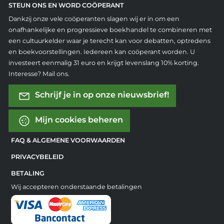
STEUN ONS EN WORD COÖPERANT
Dankzij onze vele coöperanten slagen wij er in om een
onafhankelijke en progressieve boekhandel te combineren met
een cultuurkelder waar je terecht kan voor debatten, optredens
en boekvoorstellingen. Iedereen kan coöperant worden. U
investeert eenmalig 31 euro en krijgt levenslang 10% korting.
Interesse? Mail ons.
Schrijf je in op onze nieuwsbrief!
Mijn cookies beheren
FAQ & ALGEMENE VOORWAARDEN
PRIVACYBELEID
BETALING
Wij accepteren onderstaande betalingen