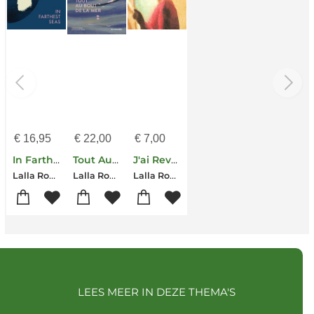
€
16,95
€
22,00
€
7,00
In Farthest Seas
Tout Au Bout De La Mer
J'ai Reve L'hopital
Lalla Romano
Lalla Romano
Lalla Romano
LEES MEER IN DEZE THEMA'S