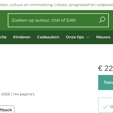
ken, cultuur en ontmoeting. Literair, progressief en coöperati
ctie
Kinderen
Cadeaubon
Onze tips
Nieuws
€
22
Toev
-2026 | 144 pagina's
Op
ftback