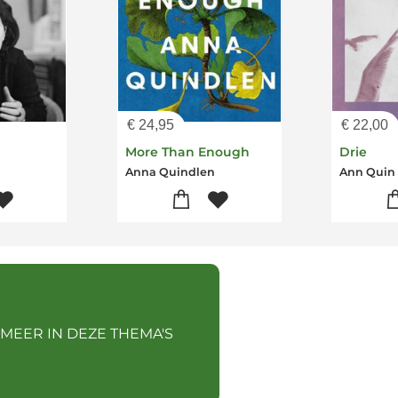
€
24,95
€
22,00
More Than Enough
Drie
Anna Quindlen
Ann Quin
 MEER IN DEZE THEMA'S