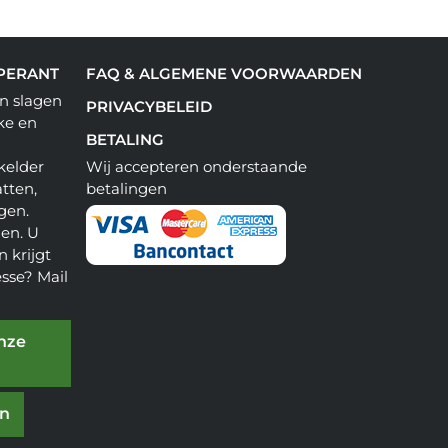
PERANT
FAQ & ALGEMENE VOORWAARDEN
n slagen
PRIVACYBELEID
ke en
BETALING
kelder
Wij accepteren onderstaande
tten,
betalingen
gen.
en. U
 krijgt
esse? Mail
onze
en