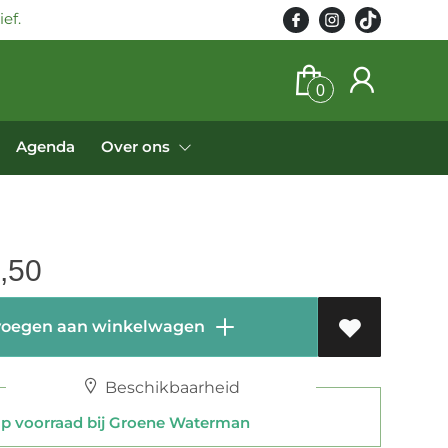
ef.
0
Agenda
Over ons
,50
oegen aan winkelwagen
Beschikbaarheid
 voorraad bij Groene Waterman