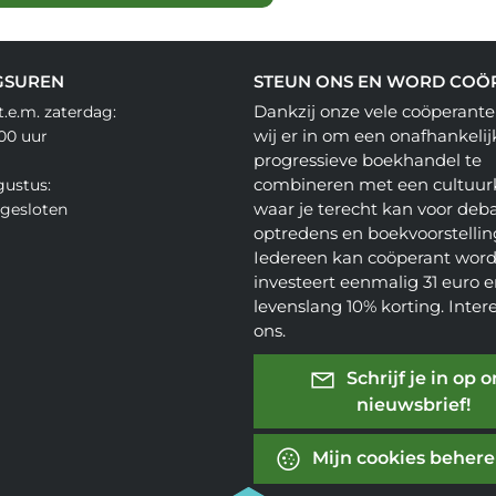
GSUREN
STEUN ONS EN WORD COÖ
Dankzij onze vele coöperante
.e.m. zaterdag:
wij er in om een onafhankelij
.00 uur
progressieve boekhandel te
combineren met een cultuur
gustus:
waar je terecht kan voor deba
gesloten
optredens en boekvoorstellin
Iedereen kan coöperant word
investeert eenmalig 31 euro en
levenslang 10% korting. Inter
ons.
Schrijf je in op 
nieuwsbrief!
Mijn cookies beher