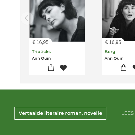
€
16,95
€
16,95
Tripticks
Berg
Ann Quin
Ann Quin
Vertaalde literaire roman, novelle
LEES