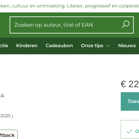
ken, cultuur en ontmoeting. Literair, progressief en coöperati
ctie
Kinderen
Cadeaubon
Onze tips
Nieuws
€
22
RA
Toev
-2025 |
Op
ftback