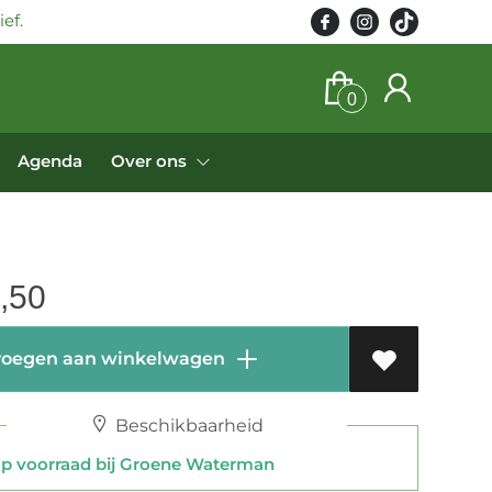
ef.
0
Agenda
Over ons
,50
oegen aan winkelwagen
Beschikbaarheid
 voorraad bij Groene Waterman