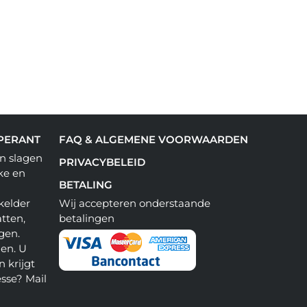
PERANT
FAQ & ALGEMENE VOORWAARDEN
n slagen
PRIVACYBELEID
ke en
BETALING
kelder
Wij accepteren onderstaande
tten,
betalingen
gen.
en. U
 krijgt
esse? Mail