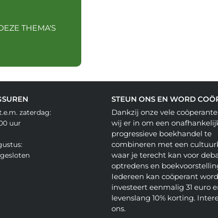
DEZE THEMA'S
GSUREN
STEUN ONS EN WORD COÖ
Dankzij onze vele coöperante
.e.m. zaterdag:
wij er in om een onafhankelij
.00 uur
progressieve boekhandel te
combineren met een cultuur
gustus:
waar je terecht kan voor deba
gesloten
optredens en boekvoorstellin
Iedereen kan coöperant word
investeert eenmalig 31 euro en
levenslang 10% korting. Inter
ons.