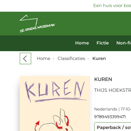
Een huis voor boe
Home
Fictie
Non-fi
Home
-
Classificaties
-
Kuren
KUREN
THIJS HOEKST
Nederlands | 17-10
9789493399471
Paperback / so