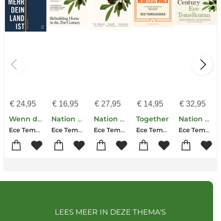
€
24,95
€
16,95
€
27,95
€
14,95
€
32,95
Wenn dein Land nicht mehr dein Land ist oder Sieben Schritte in die Diktatur
Nation of Strangers
Nation of Strangers
Together
Nation of Strangers: Rebuilding Home in the 21st Century
Ece Temelkuran
Ece Temelkuran
Ece Temelkuran
Ece Temelkuran
Ece Temelkuran
LEES MEER IN DEZE THEMA'S