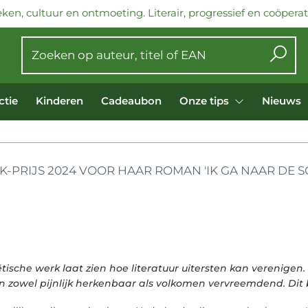
ken, cultuur en ontmoeting. Literair, progressief en coöperati
ctie
Kinderen
Cadeaubon
Onze tips
Nieuws
K-PRIJS 2024 VOOR HAAR ROMAN 'IK GA NAAR DE 
tische werk laat zien hoe literatuur uitersten kan verenige
 en zowel pijnlijk herkenbaar als volkomen vervreemdend. Dit 