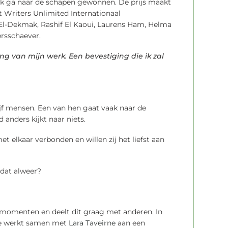
r Ik ga naar de schapen gewonnen. De prijs maakt
et Writers Unlimited Internationaal
a El-Dekmak, Rashif El Kaoui, Laurens Ham, Helma
ersschaever.
g van mijn werk. Een bevestiging die ik zal
ijf mensen. Een van hen gaat vaak naar de
anders kijkt naar niets.
t elkaar verbonden en willen zij het liefst aan
 dat alweer?
e momenten en deelt dit graag met anderen. In
Ze werkt samen met
Lara Taveirne
aan een