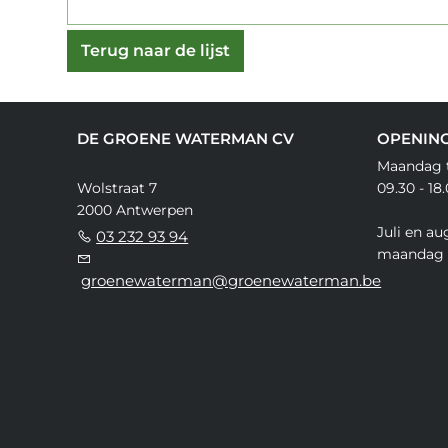
Terug naar de lijst
DE GROENE WATERMAN CV
OPENIN
Maandag t
Wolstraat 7
09.30 - 18
2000 Antwerpen
Juli en au
03 232 93 94
maandag 
groenewaterman@groenewaterman.be