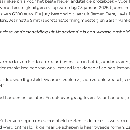
jaarlijkse prijs voor het beste Nederlandstalige prozaboek – voo
ordt feestelijk uitgereikt op zaterdag 25 januari 2025 tijdens h
js van 6000 euro. De jury bestond dit jaar uit Jeroen Dera, Layl
anders, Jeannette Smit (secretaris/penningmeester) en Sarah Vank
t deze onderscheiding uit Nederland als een warme omhelzin
s, moeders en kinderen, maar bovenal en in het bijzonder over v
nder maakt beelden van was. Iemand legt doden af en nog iemand 
hardop wordt gesteld. Waarom voelen zij zich zo onlosmakelijk me
.’
vasthouden en loslaten. En ook over graag leven. Maar hoe doe je
 heeft het vermogen om schoonheid te zien in de meest kwetsbar
d werd onthaald.
Ik ga naar de schapen is haar tweede roman. 