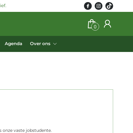
ef.
0
Agenda
Over ons
s onze vaste jobstudente.