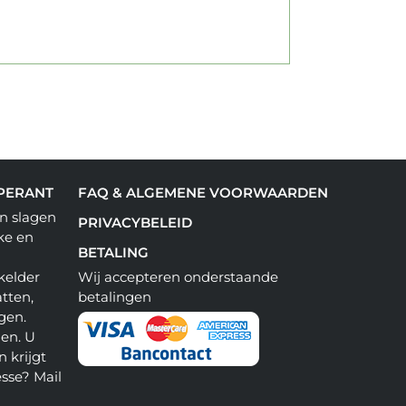
PERANT
FAQ & ALGEMENE VOORWAARDEN
n slagen
PRIVACYBELEID
ke en
BETALING
kelder
Wij accepteren onderstaande
tten,
betalingen
gen.
en. U
 krijgt
esse? Mail