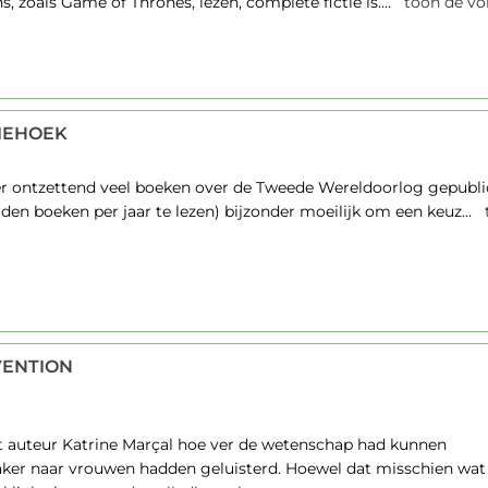
ns, zoals Game of Thrones, lezen, complete fictie is....
toon de vol
IEHOEK
er ontzettend veel boeken over de Tweede Wereldoorlog gepublicee
n boeken per jaar te lezen) bijzonder moeilijk om een keuz...
t
VENTION
ft auteur Katrine Marçal hoe ver de wetenschap had kunnen
aker naar vrouwen hadden geluisterd. Hoewel dat misschien wat