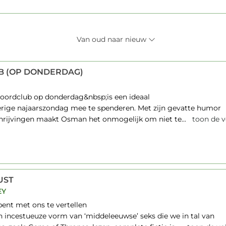
Van oud naar nieuw
 (OP DONDERDAG)
ordclub op donderdag&nbsp;is een ideaal
erige najaarszondag mee te spenderen. Met zijn gevatte humor
hrijvingen maakt Osman het onmogelijk om niet te...
toon de v
UST
EY
pent met ons te vertellen
n incestueuze vorm van ‘middeleeuwse’ seks die we in tal van