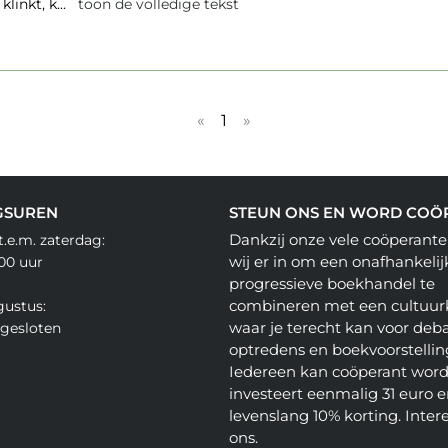
klinkt, k...
toon de volledige tekst
«
1
»
GSUREN
STEUN ONS EN WORD COÖ
Dankzij onze vele coöperante
.e.m. zaterdag:
wij er in om een onafhankelij
.00 uur
progressieve boekhandel te
combineren met een cultuur
gustus:
waar je terecht kan voor deba
gesloten
optredens en boekvoorstellin
Iedereen kan coöperant word
investeert eenmalig 31 euro en
levenslang 10% korting. Inter
ons.