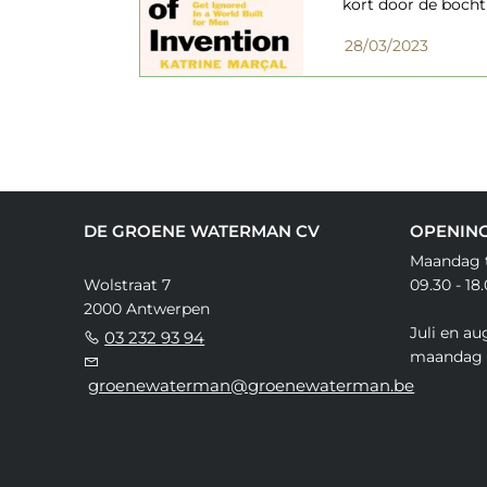
kort door de bocht 
28/03/2023
DE GROENE WATERMAN CV
OPENIN
Maandag t
Wolstraat 7
09.30 - 18
2000 Antwerpen
Juli en au
03 232 93 94
maandag 
groenewaterman@groenewaterman.be