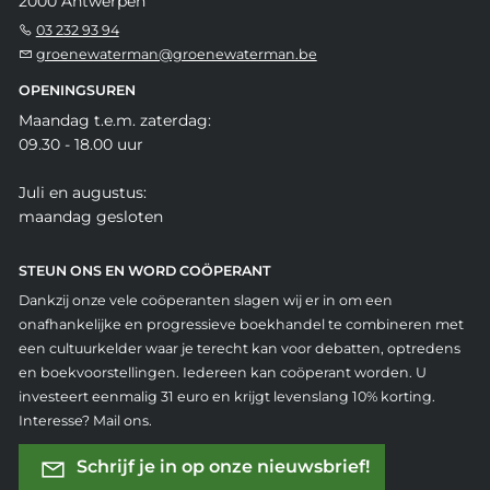
2000 Antwerpen
03 232 93 94
groenewaterman@groenewaterman.be
OPENINGSUREN
Maandag t.e.m. zaterdag:
09.30 - 18.00 uur
Juli en augustus:
maandag gesloten
STEUN ONS EN WORD COÖPERANT
Dankzij onze vele coöperanten slagen wij er in om een
onafhankelijke en progressieve boekhandel te combineren met
een cultuurkelder waar je terecht kan voor debatten, optredens
en boekvoorstellingen. Iedereen kan coöperant worden. U
investeert eenmalig 31 euro en krijgt levenslang 10% korting.
Interesse? Mail ons.
Schrijf je in op onze nieuwsbrief!