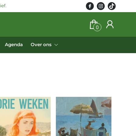
ef.
0
Agenda
Over ons