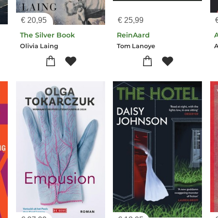
€
20,95
€
25,99
The Silver Book
ReinAard
A
Olivia Laing
Tom Lanoye
A