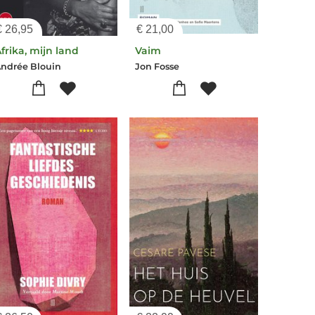
€
26,95
€
21,00
frika, mijn land
Vaim
ndrée Blouin
Jon Fosse