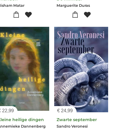
isham Matar
Marguerite Duras
€
22,99
€
24,99
leine heilige dingen
Zwarte september
Annemieke Dannenberg
Sandro Veronesi