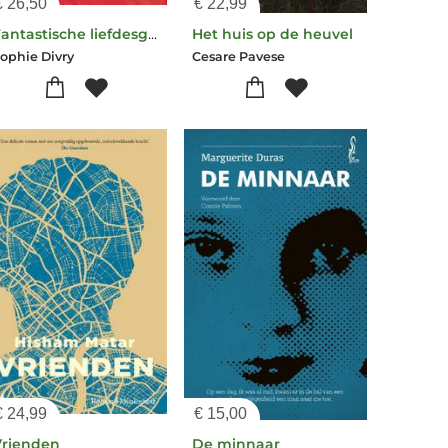
€
26,50
€
22,99
Fantastische liefdesgeschiedenis
Het huis op de heuvel
ophie Divry
Cesare Pavese
€
24,99
€
15,00
Vrienden
De minnaar