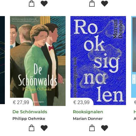
€
27,99
€
23,99
De Schönwalds
Rooksignalen
Philipp Oehmke
Marian Donner
A