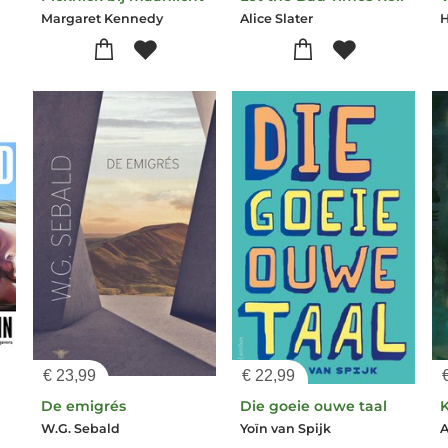
Margaret Kennedy
Alice Slater
H
€
23,99
€
22,99
De emigrés
Die goeie ouwe taal
K
W.G. Sebald
Yoïn van Spijk