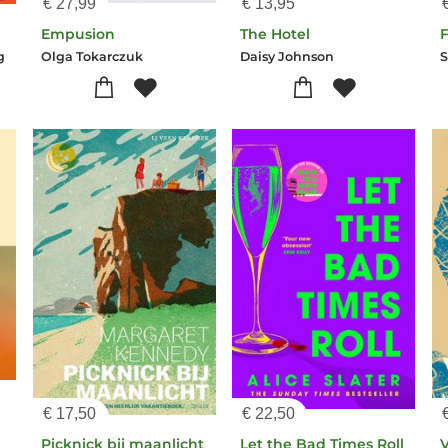
€
27,99
€
13,95
Empusion
The Hotel
g
Olga Tokarczuk
Daisy Johnson
S
€
17,50
€
22,50
Picknick bij maanlicht
Let the Bad Times Roll