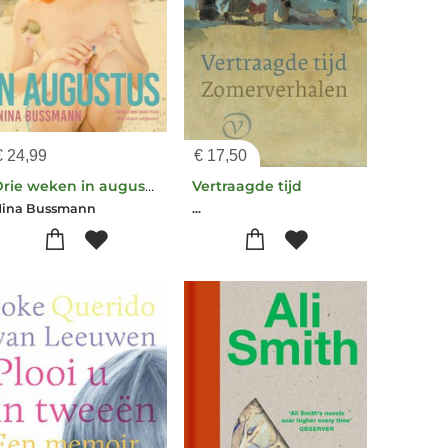
€
24,99
€
17,50
Drie weken in augustus
Vertraagde tijd
Nina Bussmann
...