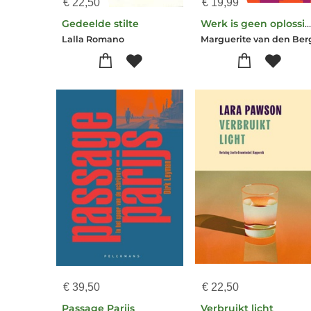
€
22,50
€
19,99
Gedeelde stilte
Werk is geen oplossing
Lalla Romano
Marguerite van den Ber
€
39,50
€
22,50
Passage Parijs
Verbruikt licht