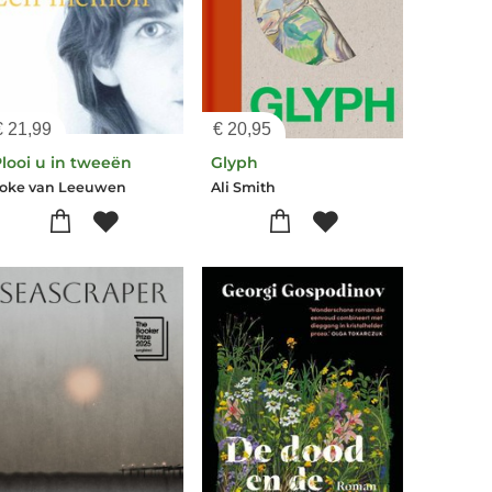
€
21,99
€
20,95
looi u in tweeën
Glyph
Joke van Leeuwen
Ali Smith