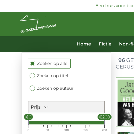
Een huis voor boe
Home
Fictie
Non-fi
96
GE
Filtersectie
Zoeken op alle
GERUS
Zoeken op titel
Zoeken op auteur
Prijs
€0
€200
0
50
100
150
200