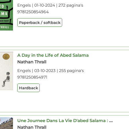
Engels | 01-10-2024 | 272 pagina's
9781250854964
Paperback / softback
A Day in the Life of Abed Salama
Nathan Thrall
Engels | 03-10-2023 | 255 pagina's
9781250854971
Hardback
Une Journee Dans La Vie D'abed Salama : Anatomie D'une Tragedie A Jerusalem
Nathan Thrall