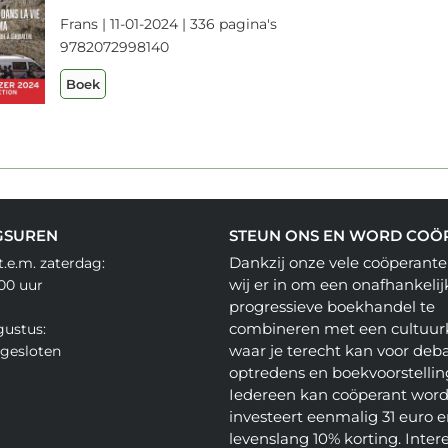
Frans | 11-01-2024 | 336 pagina's
9782072998140
Boek
GSUREN
STEUN ONS EN WORD COÖ
Dankzij onze vele coöperante
.e.m. zaterdag:
wij er in om een onafhankelij
.00 uur
progressieve boekhandel te
combineren met een cultuur
gustus:
waar je terecht kan voor deba
gesloten
optredens en boekvoorstellin
Iedereen kan coöperant word
investeert eenmalig 31 euro en
levenslang 10% korting. Inter