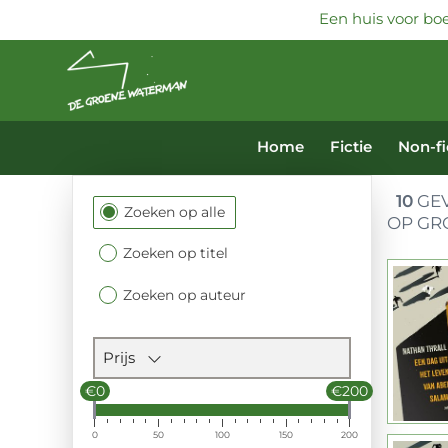
Een huis voor boe
Home
Fictie
Non-fi
10
GEV
Filtersectie
Zoeken op alle
OP GR
Zoeken op titel
Zoeken op auteur
Prijs
€0
€200
0
50
100
150
200