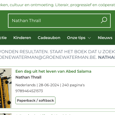
ken, cultuur en ontmoeting. Literair, progressief en coöperati
ctie
Kinderen
Cadeaubon
Onze tips
Nieuws
ONDEN RESULTATEN. STAAT HET BOEK DAT U ZOEKT
OENEWATERMAN@GROENEWATERMAN.BE.
NATHA
Een dag uit het leven van Abed Salama
Nathan Thrall
Nederlands | 28-06-2024 | 240 pagina's
9789464521573
Paperback / softback