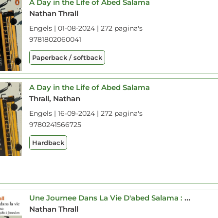
A Day in the Life of Abed Salama
Nathan Thrall
Engels | 01-08-2024 | 272 pagina's
9781802060041
Paperback / softback
A Day in the Life of Abed Salama
Thrall, Nathan
Engels | 16-09-2024 | 272 pagina's
9780241566725
Hardback
Une Journee Dans La Vie D'abed Salama : Anatomie D'une Tragedie A Jerusalem
Nathan Thrall