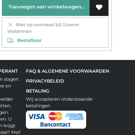
Toevoegen aan winkelwagen
Niet op voorraad bij Groene
Waterman
Bestelbaar
PERANT
FAQ & ALGEMENE VOORWAARDEN
n slagen
PRIVACYBELEID
ke en
BETALING
kelder
Wij accepteren onderstaande
tten,
betalingen
gen.
en. U
 krijgt
esse? Mail