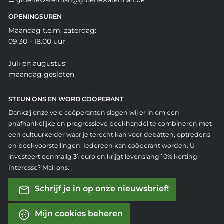
groenewaterman@groenewaterman.be
OPENINGSUREN
Maandag t.e.m. zaterdag:
09.30 - 18.00 uur
Juli en augustus:
maandag gesloten
STEUN ONS EN WORD COÖPERANT
Dankzij onze vele coöperanten slagen wij er in om een
onafhankelijke en progressieve boekhandel te combineren met
een cultuurkelder waar je terecht kan voor debatten, optredens
en boekvoorstellingen. Iedereen kan coöperant worden. U
investeert eenmalig 31 euro en krijgt levenslang 10% korting.
Interesse? Mail ons.
Schrijf je in op onze nieuwsbrief!
Mijn cookies beheren