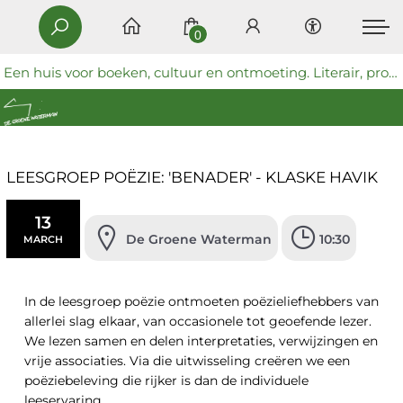
0
Een huis voor boeken, cultuur en ontmoeting. Literair, progressief en coöperatief.
LEESGROEP POËZIE: 'BENADER' - KLASKE HAVIK
13
De Groene Waterman
10:30
MARCH
In de leesgroep poëzie ontmoeten poëzieliefhebbers van
allerlei slag elkaar, van occasionele tot geoefende lezer.
We lezen samen en delen interpretaties, verwijzingen en
vrije associaties. Via die uitwisseling creëren we een
poëziebeleving die rijker is dan de individuele
leeservaring.