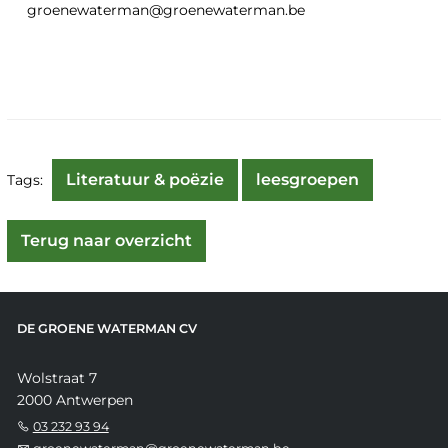
groenewaterman@groenewaterman.be
Literatuur & poëzie
leesgroepen
Tags:
Terug naar overzicht
DE GROENE WATERMAN CV
Wolstraat 7
2000 Antwerpen
03 232 93 94