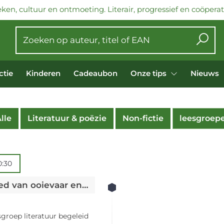
ken, cultuur en ontmoeting. Literair, progressief en coöperati
ctie
Kinderen
Cadeaubon
Onze tips
Nieuws
lle
Literatuur & poëzie
Non-fictie
leesgroep
0:30
Leesgroep Literatuur: 'Het lied van ooievaar en dromedaris' - Anjet Daanje
sgroep literatuur begeleid