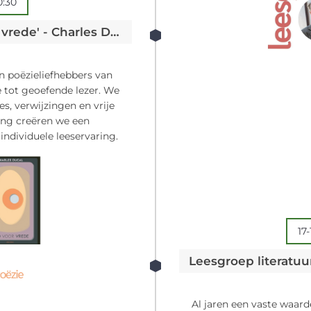
0:30
Leesgroep Poëzie: 'Tijd voor vrede' - Charles Ducal
n poëzieliefhebbers van
le tot geoefende lezer. We
s, verwijzingen en vrije
ling creëren we een
 individuele leeservaring.
17
Leesgroep literatuur
Al jaren een vaste waard