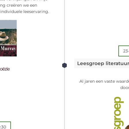
ling creëren we een
 individuele leeservaring.
23
Al jaren een vaste waard
door
:30