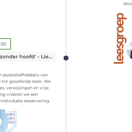
door
:30
Leesgroep Poëzie: 'Mannen zonder hoofd' - Lies Van Gasse
n poëzieliefhebbers van
le tot geoefende lezer. We
s, verwijzingen en vrije
ling creëren we een
 individuele leeservaring.