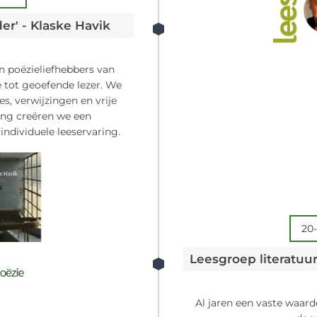
er' - Klaske Havik
n poëzieliefhebbers van
le tot geoefende lezer. We
s, verwijzingen en vrije
ling creëren we een
 individuele leeservaring.
20-
Al jaren een vaste waard