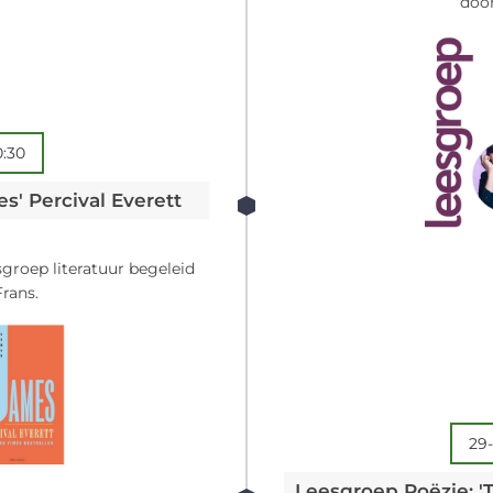
door
0:30
s' Percival Everett
sgroep literatuur begeleid
rans.
29-