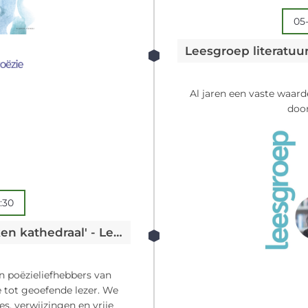
05-
Leesgroep literatuu
Al jaren een vaste waard
door
:30
Leesgroep poëzie: 'De planken kathedraal' - Les Murray
n poëzieliefhebbers van
le tot geoefende lezer. We
s, verwijzingen en vrije