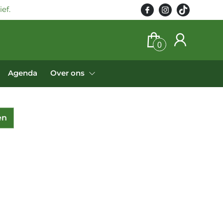
ef.
0
Agenda
Over ons
en