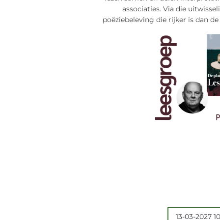
associaties. Via die uitwisse
poëziebeleving die rijker is dan de
13-03-2027 10