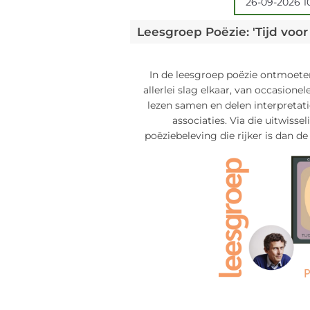
26-09-2026 1
In de leesgroep poëzie ontmoete
allerlei slag elkaar, van occasione
lezen samen en delen interpretatie
associaties. Via die uitwisse
poëziebeleving die rijker is dan de