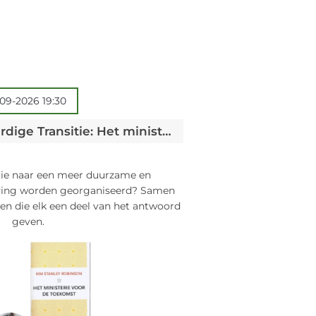
09-2026 19:30
Leesgroep Rechtvaardige Transitie: Het ministerie voor de toekomst - The ministry for the future - Kim Stanley Robinson
tie naar een meer duurzame en
ving worden georganiseerd? Samen
en die elk een deel van het antwoord
geven.