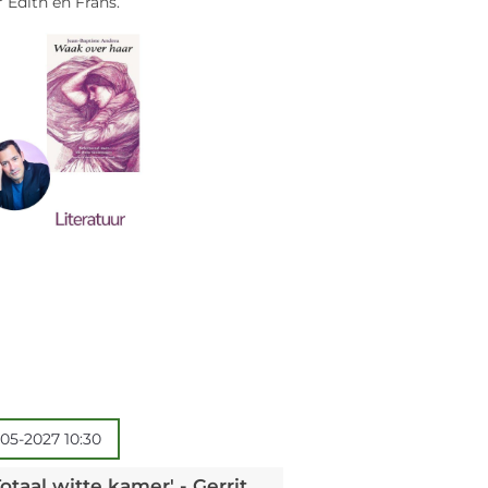
 Edith en Frans.
05-2027 10:30
Leesgroep Poëzie: 'Totaal witte kamer' - Gerrit Kouwenaar