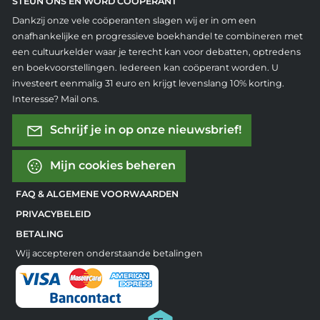
STEUN ONS EN WORD COÖPERANT
Dankzij onze vele coöperanten slagen wij er in om een
onafhankelijke en progressieve boekhandel te combineren met
een cultuurkelder waar je terecht kan voor debatten, optredens
en boekvoorstellingen. Iedereen kan coöperant worden. U
investeert eenmalig 31 euro en krijgt levenslang 10% korting.
Interesse? Mail ons.
Schrijf je in op onze nieuwsbrief!
Mijn cookies beheren
FAQ & ALGEMENE VOORWAARDEN
PRIVACYBELEID
BETALING
Wij accepteren onderstaande betalingen