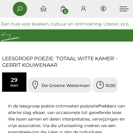
0
Een huis voor boeken, cultuur en ontmoeting. Literair, progressief en coöperatief.
LEESGROEP POËZIE: 'TOTAAL WITTE KAMER' -
GERRIT KOUWENAAR
29
De Groene Waterman
10:30
MAY
In de leesgroep poëzie ontmoeten poëzieliefhebbers van
allerlei slag elkaar, van occasionele tot geoefende lezer.
We lezen samen en delen interpretaties, verwijzingen en
vrije associaties. Via die uitwisseling creëren we een
poëziebeleving die rijker is dan de individuele